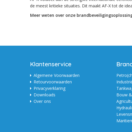
de meest kritieke situaties. Dit maakt AF-X tot de ide
Meer weten over onze brandbeveiligingsoplossing
Klantenservice
Bran
Algemene Voorwaarden
Petro(c
Retourvoorwaarden
Industri
Privacyverklaring
Tankwag
Downloads
Bouw & 
Over ons
Agricult
Hydraul
Levensm
Maritie