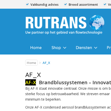
Vakkundig advies
Breed assortiment
V
Home
Shop
Diensten
P
Home
AF_X
AF_X
AF-X
Brandblussystemen – Innova
Bij AF-X staat innovatie centraal. Onze missie is om
sterke focus op betrouwbaarheid. We streven ernaar
minimum te beperken.
Onze AF-X condensed aerosol brandblussystemen activ