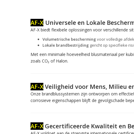
AF-X
Universele en Lokale Bescher
AF-X biedt flexibele oplossingen voor verschillende sit
Volumetrische bescherming
voor volledige afdek
Lokale brandbestrijding
gericht op specifieke ri
Met een minimale hoeveelheid blusmateriaal per kubie
zoals CO₂ of Halon.
AF-X
Veiligheid voor Mens, Milieu 
Onze brandblussystemen zijn ontworpen om effectief 
corrosieve eigenschappen blijft de gevolgschade beper
AF-X
Gecertificeerde Kwaliteit en 
AF-X voldoet aan de strengste internationale certif