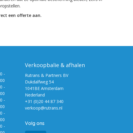
ropstellen.
ect een offerte aan.
Verkoopbalie & afhalen
0 -
Rutrans & Partners BV
:00
Dukdalfweg 54
0 -
1041BE Amsterdam
:00
Nederland
0 -
+31 (0)20 44 87 340
:00
verkoop@rutrans.nl
0 -
:00
Volg ons
0 -
:00