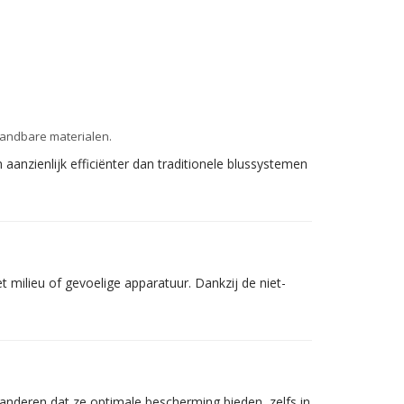
brandbare materialen.
anzienlijk efficiënter dan traditionele blussystemen
milieu of gevoelige apparatuur. Dankzij de niet-
anderen dat ze optimale bescherming bieden, zelfs in