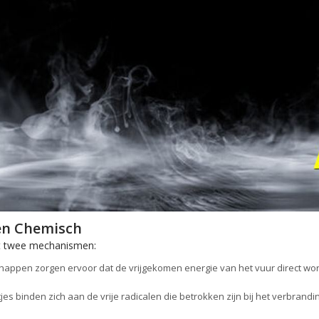
en Chemisch
it twee mechanismen:
appen zorgen ervoor dat de vrijgekomen energie van het vuur direct word
es binden zich aan de vrije radicalen die betrokken zijn bij het verbrand