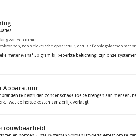
ming
uaties:
king van een ruimte.
sicobronnen, zoals elektrische apparatuur, accu’s of opslagplaatsen met 
ke meter (vanaf 30 gram bij beperkte beluchting) zijn onze systemen a
en Apparatuur
branden te bestrijden zonder schade toe te brengen aan mensen, het 
kt, wat de herstelkosten aanzienlijk verlaagt.
Betrouwbaarheid
iceringen en normen. Onze systemen worden uitvoerig getest om te gar