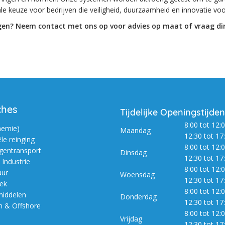
ale keuze voor bedrijven die veiligheid, duurzaamheid en innovatie voo
en? Neem contact met ons op voor advies op maat of vraag dir
ches
Tijdelijke Openingstijden
8:00 tot 12:0
hemie)
Maandag
12:30 tot 17
ële reinging
8:00 tot 12:0
entransport
Dinsdag
12:30 tot 17
Industrie
8:00 tot 12:0
uur
Woensdag
12:30 tot 17
iek
8:00 tot 12:0
iddelen
Donderdag
12:30 tot 17
m & Offshore
8:00 tot 12:0
Vrijdag
12:30 tot 17