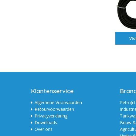
Vlo
Klantenservice
Bran
Algemene Voorwaarden
Petro(c
Retourvoorwaarden
Industri
Privacyverklaring
Tankwag
Downloads
Bouw & 
Over ons
Agricult
Hydraul