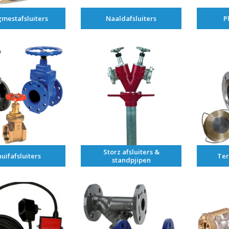
mestafsluiters
Naaldafsluiters
P
Storz afsluiters &
uifafsluiters
Ter
standpjipen