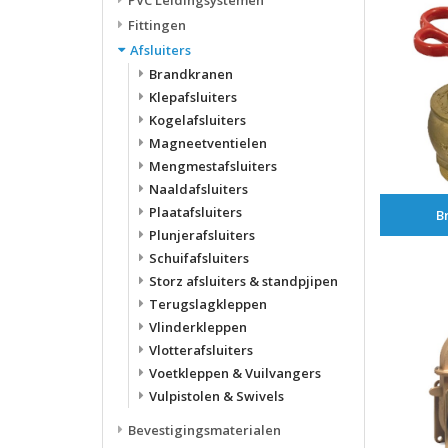
PVC Leidingsystemen
Fittingen
Afsluiters
Brandkranen
Klepafsluiters
Kogelafsluiters
Magneetventielen
Mengmestafsluiters
Naaldafsluiters
Plaatafsluiters
B
Plunjerafsluiters
Schuifafsluiters
Storz afsluiters & standpjipen
Terugslagkleppen
Vlinderkleppen
Vlotterafsluiters
Voetkleppen & Vuilvangers
Vulpistolen & Swivels
Bevestigingsmaterialen