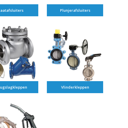
laatafsluiters
Plunjerafsluiters
ugslagkleppen
Vlinderkleppen