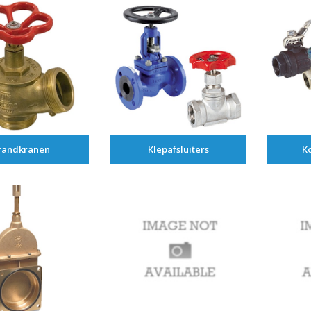
randkranen
Klepafsluiters
K