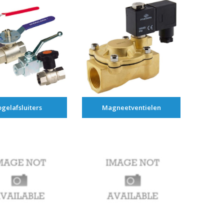
ogelafsluiters
Magneetventielen