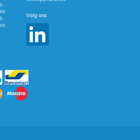
0 -
:00
Volg ons
0 -
:00