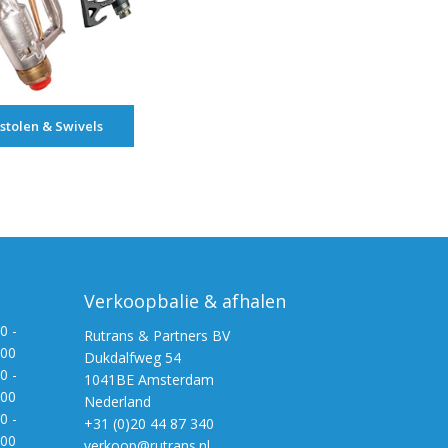
istolen & Swivels
Verkoopbalie & afhalen
0 -
Rutrans & Partners BV
:00
Dukdalfweg 54
0 -
1041BE Amsterdam
:00
Nederland
0 -
+31 (0)20 44 87 340
:00
verkoop@rutrans.nl