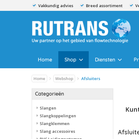
Vakkundig advies
Breed assortiment
V
Home
Shop
Diensten
P
Home
Webshop
Afsluiters
Categorieën
Slangen
Kunt
Slangkoppelingen
Slangklemmen
Afsluit
Slang accessoires