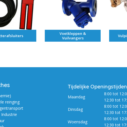
Voetkleppen &
tterafsluiters
Vulp
Vuilvangers
ches
Tijdelijke Openingstijden
8:00 tot 12:0
hemie)
Maandag
12:30 tot 17
ële reinging
8:00 tot 12:0
entransport
Dinsdag
12:30 tot 17
Industrie
8:00 tot 12:0
uur
Woensdag
12:30 tot 17
iek