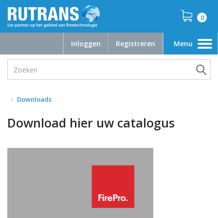
0
Inloggen
Registreren
Menu
Toggle
navigation
Downloads
Download hier uw catalogus