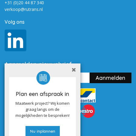
+31 (0)20 44 87 340
verkoop@rutrans.nl
Volg ons
Aanmelden nieuwsbrief
Plan een afspraak in
Maatwerk project? Wij komen
graag langs om de
mogelijkheden te bespreken!
Nu inplannen