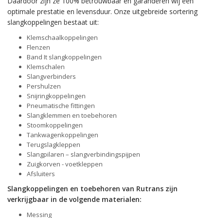
Daardoor zijn ze 100% betrouwbaar en garanderen wij een
optimale prestatie en levensduur. Onze uitgebreide sortering
slangkoppelingen bestaat uit:
Klemschaalkoppelingen
Flenzen
Band It slangkoppelingen
Klemschalen
Slangverbinders
Pershulzen
Snijringkoppelingen
Pneumatische fittingen
Slangklemmen en toebehoren
Stoomkoppelingen
Tankwagenkoppelingen
Terugslagkleppen
Slangpilaren – slangverbindingspijpen
Zuigkorven - voetkleppen
Afsluiters
Slangkoppelingen en toebehoren van Rutrans zijn
verkrijgbaar in de volgende materialen:
Messing