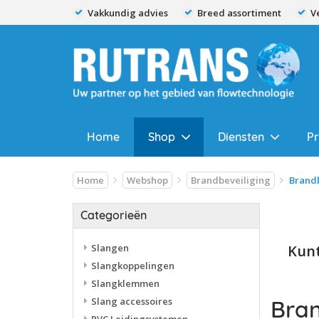
Vakkundig advies
Breed assortiment
V
Home
Shop
Diensten
P
Home
Webshop
Brandbeveiliging
Brandb
Categorieën
Slangen
Kunt
Slangkoppelingen
Slangklemmen
Slang accessoires
Bran