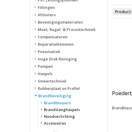
PVC Leidingsystemen
Fittingen
Product 
Afsluiters
Bevestigingsmaterialen
Meet, Regel- & Procestechniek
Compensatoren
Reparatieklemmen
Pneumatiek
Hoge Druk Reiniging
Pompen
Haspels
Smeertechniek
Rubberplaat en Profiel
Poederb
Brandbeveiliging
Brandblussers
Brandklass
Brandslanghaspels
Noodverlichting
Accessoires