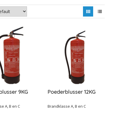
blusser 9KG
Poederblusser 12KG
se A, B en C
Brandklasse A, B en C