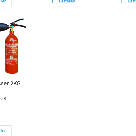
llen
Bestellen
Best
sser 2KG
e B
llen