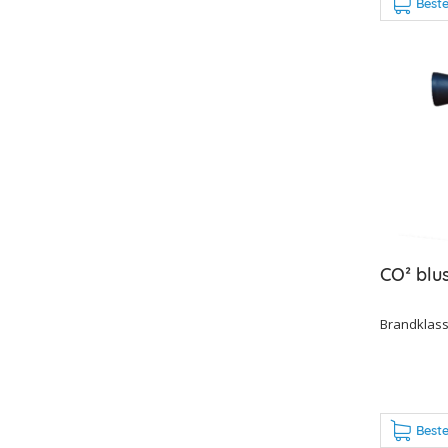
Beste
CO² blu
Brandklass
Beste