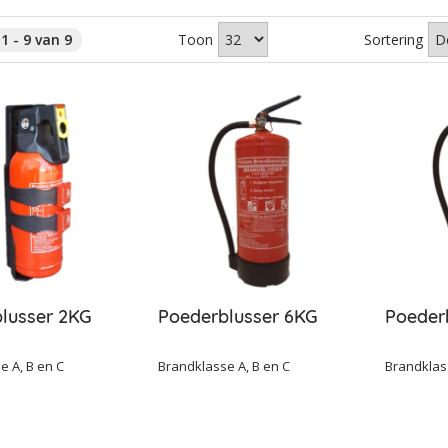
1 - 9 van 9
Toon
Sortering
lusser 2KG
Poederblusser 6KG
Poeder
e A, B en C
Brandklasse A, B en C
Brandklas