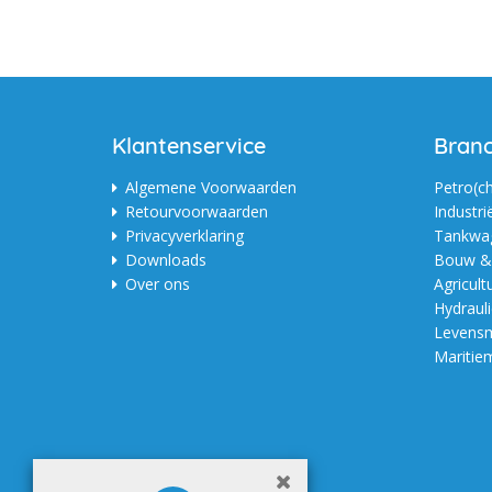
Klantenservice
Bran
Algemene Voorwaarden
Petro(c
Retourvoorwaarden
Industri
Privacyverklaring
Tankwag
Downloads
Bouw & 
Over ons
Agricult
Hydraul
Levensm
Maritie