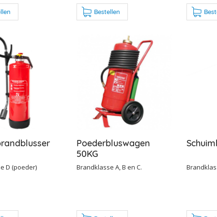
llen
Bestellen
Best
randblusser
Poederbluswagen
Schuim
50KG
e D (poeder)
Brandklasse A, B en C.
Brandklass