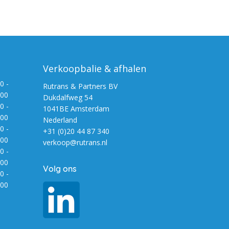
Verkoopbalie & afhalen
0 -
Rutrans & Partners BV
:00
Dukdalfweg 54
0 -
1041BE Amsterdam
:00
Nederland
0 -
+31 (0)20 44 87 340
:00
verkoop@rutrans.nl
0 -
:00
Volg ons
0 -
:00