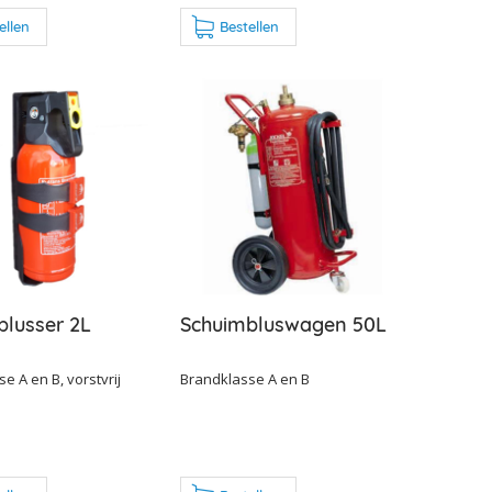
ellen
Bestellen
blusser 2L
Schuimbluswagen 50L
e A en B, vorstvrij
Brandklasse A en B