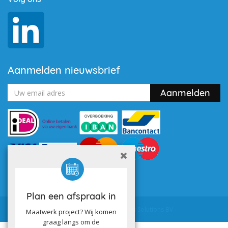
Aanmelden nieuwsbrief
Plan een afspraak in
Powered by
Utilize Business Solutions BV
Maatwerk project? Wij komen
graag langs om de