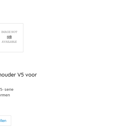
ouder V5 voor
5- serie
ermen
llen