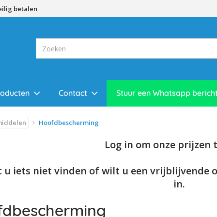
eilig betalen
roducten
Contact
Stuur een Whatsapp berich
middelen
Hoofdbescherming
Log in om onze prijzen te
 u iets niet vinden of wilt u een vrijblijvende 
in.
fdbescherming