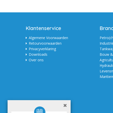
Klantenservice
Bran
Algemene Voorwaarden
Petro(c
Retourvoorwaarden
Industri
Privacyverklaring
Tankwag
Downloads
Bouw & 
Over ons
Agricult
Hydraul
Levensm
Maritie