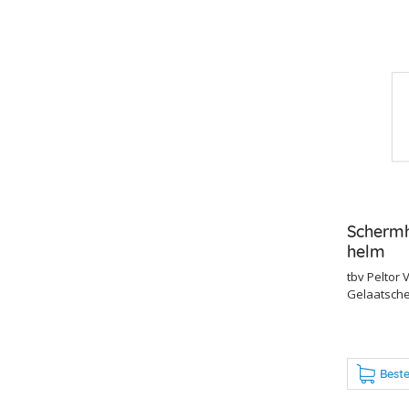
Schermh
helm
tbv Peltor V
Gelaatsch
Beste