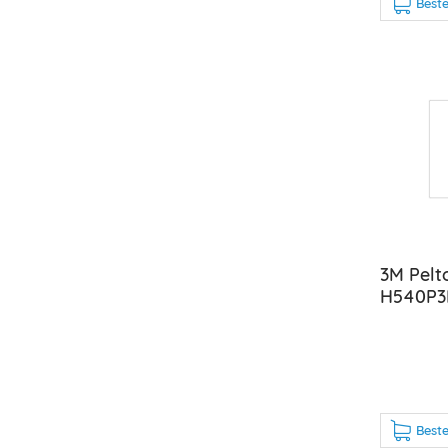
Beste
3M Pelto
H540P3
Beste