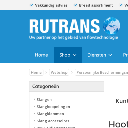
Vakkundig advies
Breed assortiment
V
Home
Shop
Diensten
P
Home
Webshop
Persoonlijke Beschermings
Categorieën
Slangen
Kunt
Slangkoppelingen
Slangklemmen
Slang accessoires
Hoo