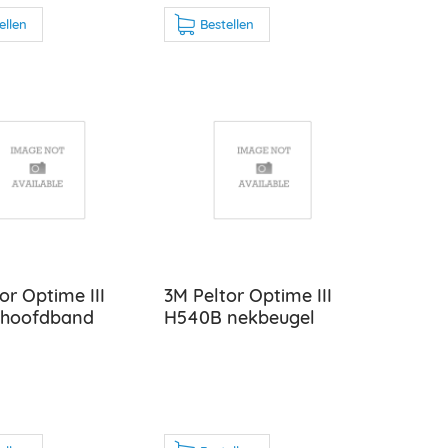
ellen
Bestellen
or Optime III
3M Peltor Optime III
 hoofdband
H540B nekbeugel