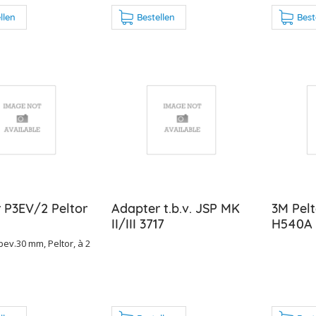
llen
Bestellen
Best
 P3EV/2 Peltor
Adapter t.b.v. JSP MK
3M Pelt
II/III 3717
H540A
ev.30 mm, Peltor, à 2