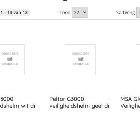
1 - 13 van 13
Toon
Sortering
G3000
Peltor G3000
MSA Gl
idshelm wit dr
veiligheidshelm geel dr
Veiligh
kno
kno