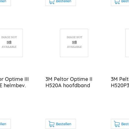
llen
Bestellen
Best
r Optime III
3M Peltor Optime II
3M Pelt
E helmbev.
H520A hoofdband
H520P3
llen
Bestellen
Best