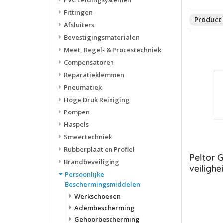
PVC Leidingsystemen
Fittingen
Product 
Afsluiters
Bevestigingsmaterialen
Meet, Regel- & Procestechniek
Compensatoren
Reparatieklemmen
Pneumatiek
Hoge Druk Reiniging
Pompen
Haspels
Smeertechniek
Rubberplaat en Profiel
Peltor 
Brandbeveiliging
veilighe
Persoonlijke
knop
Beschermingsmiddelen
Werkschoenen
Adembescherming
Gehoorbescherming