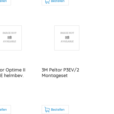
ellen
Bestellen
or Optime II
3M Peltor P3EV/2
E helmbev.
Montageset
ellen
Bestellen