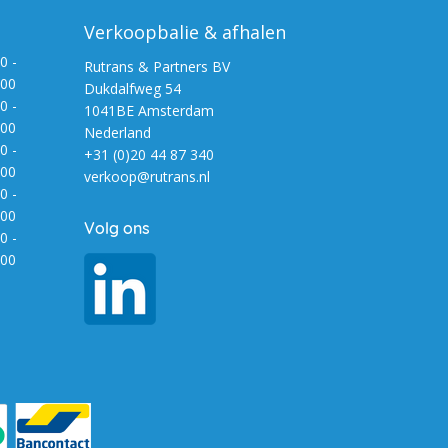
Verkoopbalie & afhalen
0 -
Rutrans & Partners BV
:00
Dukdalfweg 54
0 -
1041BE Amsterdam
:00
Nederland
0 -
+31 (0)20 44 87 340
:00
verkoop@rutrans.nl
0 -
:00
Volg ons
0 -
:00