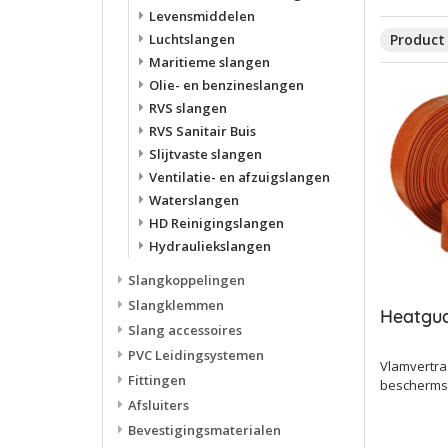
Levensmiddelen
Product 
Luchtslangen
Maritieme slangen
Olie- en benzineslangen
RVS slangen
RVS Sanitair Buis
Slijtvaste slangen
Ventilatie- en afzuigslangen
Waterslangen
HD Reinigingslangen
Hydrauliekslangen
Slangkoppelingen
Slangklemmen
Heatgu
Slang accessoires
PVC Leidingsystemen
Vlamvertr
Fittingen
bescherms
Afsluiters
Bevestigingsmaterialen