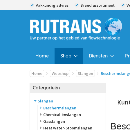
Vakkundig advies
Breed assortiment
V
Home
Shop
Diensten
P
Home
Webshop
Slangen
Beschermslang
Categorieën
Slangen
Kunt
Beschermslangen
Chemicaliënslangen
Gasslangen
Bes
Heet water-Stoomslangen