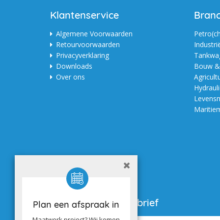
Klantenservice
Bran
Algemene Voorwaarden
Petro(c
Retourvoorwaarden
Industri
Privacyverklaring
Tankwag
Downloads
Bouw & 
Over ons
Agricult
Hydraul
Levensm
Maritie
Aanmelden nieuwsbrief
Plan een afspraak in
Maatwerk project? Wij komen