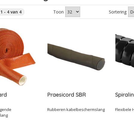
1 - 4 van 4
Toon
Sortering
ard
Praesicord SBR
Spiral
agende
Rubberen kabelbeschermslang
Flexibele
lang