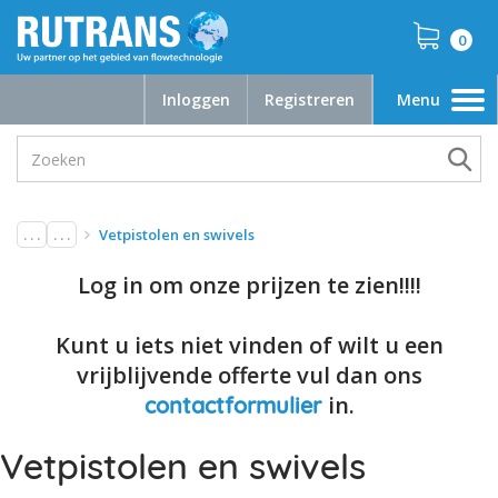
0
Inloggen
Registreren
Menu
Toggle
navigation
. . .
. . .
Vetpistolen en swivels
Log in om onze prijzen te zien!!!!
Kunt u iets niet vinden of wilt u een
vrijblijvende offerte vul dan ons
in.
contactformulier
Vetpistolen en swivels