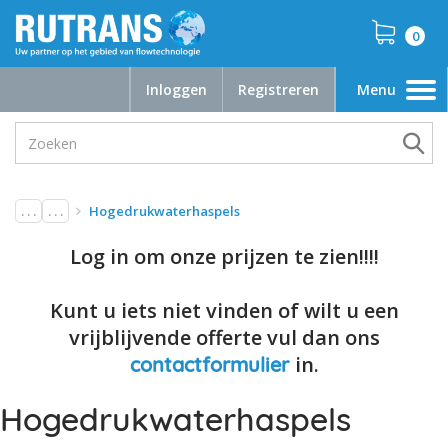
0
Inloggen
Registreren
Menu
Toggle
navigation
. . .
. . .
Hogedrukwaterhaspels
Log in om onze prijzen te zien!!!!
Kunt u iets niet vinden of wilt u een
vrijblijvende offerte vul dan ons
in.
contactformulier
Hogedrukwaterhaspels