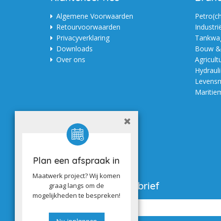
Algemene Voorwaarden
Petro(c
Retourvoorwaarden
Industri
Privacyverklaring
Tankwag
Downloads
Bouw & 
Over ons
Agricult
Hydraul
Levensm
Maritie
Plan een afspraak in
Maatwerk project? Wij komen
Aanmelden nieuwsbrief
graag langs om de
mogelijkheden te bespreken!