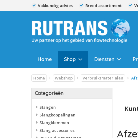
Vakkundig advies
Breed assortiment
V
Home
Shop
Diensten
P
Home
Webshop
Verbruiksmaterialen
Afz
Categorieën
Slangen
Kunt
Slangkoppelingen
Slangklemmen
Slang accessoires
Afze