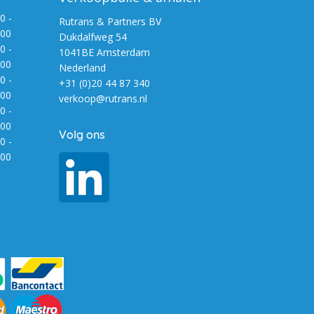
0 -
Rutrans & Partners BV
:00
Dukdalfweg 54
0 -
1041BE Amsterdam
:00
Nederland
0 -
+31 (0)20 44 87 340
:00
verkoop@rutrans.nl
0 -
:00
Volg ons
0 -
:00