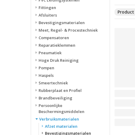
PVC Leidingsystemen
Fittingen
Product 
Afsluiters
Bevestigingsmaterialen
Meet, Regel- & Procestechniek
Compensatoren
Reparatieklemmen
Pneumatiek
Hoge Druk Reiniging
Pompen
Haspels
Smeertechniek
Rubberplaat en Profiel
Brandbeveiliging
Persoonlijke
Beschermingsmiddelen
Verbruiksmaterialen
Afzet materialen
Bevestigingsmaterialen