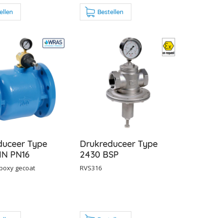
ellen
Bestellen
duceer Type
Drukreduceer Type
IN PN16
2430 BSP
Epoxy gecoat
RVS316