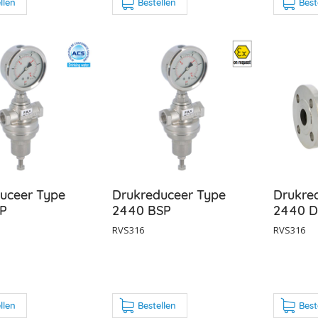
llen
Bestellen
Best
uceer Type
Drukreduceer Type
Drukre
P
2440 BSP
2440 D
RVS316
RVS316
llen
Bestellen
Best