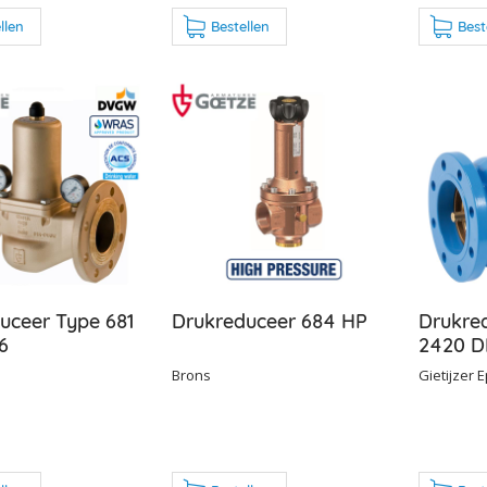
llen
Bestellen
Best
uceer Type 681
Drukreduceer 684 HP
Drukre
6
2420 D
Brons
Gietijzer 