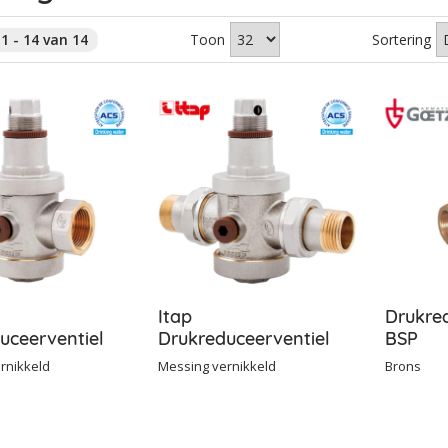
1 - 14 van 14
Toon
Sortering
Itap
Drukre
uceerventiel
Drukreduceerventiel
BSP
5 BSP Female
143MM DN15 BSP Male
rnikkeld
Messing vernikkeld
Brons
1/2''