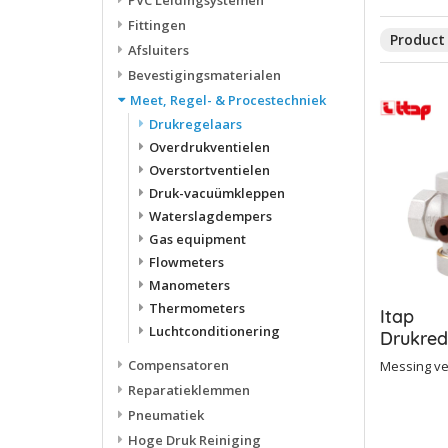
PVC Leidingsystemen
Fittingen
Product 
Afsluiters
Bevestigingsmaterialen
Meet, Regel- & Procestechniek
Drukregelaars
Overdrukventielen
Overstortventielen
Druk-vacuümkleppen
Waterslagdempers
Gas equipment
Flowmeters
Manometers
Thermometers
Itap
Luchtconditionering
Drukred
143 DN1
Compensatoren
Messing ve
1/2''
Reparatieklemmen
Pneumatiek
Hoge Druk Reiniging