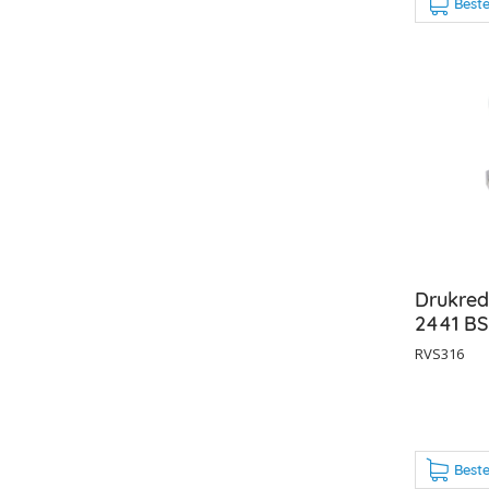
Beste
Drukred
2441 BS
RVS316
Beste