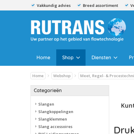
Vakkundig advies
Breed assortiment
V
Home
Shop
Diensten
P
Home
Webshop
Meet, Regel- & Procestechn
Categorieën
Slangen
Kunt
Slangkoppelingen
Slangklemmen
Slang accessoires
Druk