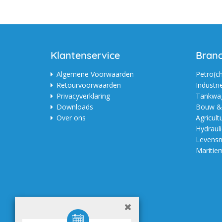
Klantenservice
Bran
Algemene Voorwaarden
Petro(c
Retourvoorwaarden
Industri
Privacyverklaring
Tankwag
Downloads
Bouw & 
Over ons
Agricult
Hydraul
Levensm
Maritie