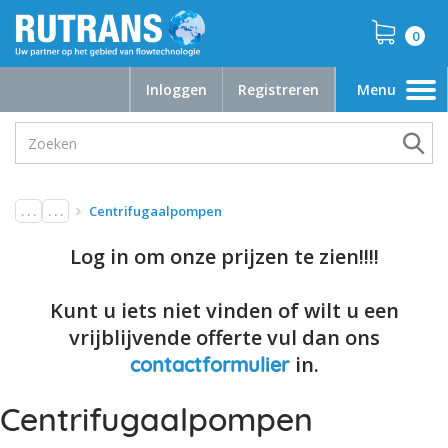
0
Inloggen
Registreren
Menu
Toggle
navigation
. . .
. . .
Centrifugaalpompen
Log in om onze prijzen te zien!!!!
Kunt u iets niet vinden of wilt u een
vrijblijvende offerte vul dan ons
in.
contactformulier
Centrifugaalpompen