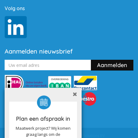
Volg ons
Aanmelden nieuwsbrief
Plan een afspraak in
Maatwerk project? Wij komen
graag langs om de
Powered by
Utilize Business Solutions BV