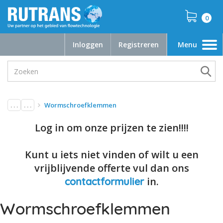
0
Inloggen
Registreren
Menu
Toggle
navigation
. . .
. . .
Wormschroefklemmen
Log in om onze prijzen te zien!!!!
Kunt u iets niet vinden of wilt u een
vrijblijvende offerte vul dan ons
in.
contactformulier
Wormschroefklemmen