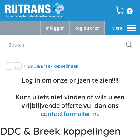
0
Inloggen
Registreren
Menu
Toggle
navigation
. . .
. . .
DDC & Breek koppelingen
Log in om onze prijzen te zien!!!!
Kunt u iets niet vinden of wilt u een
vrijblijvende offerte vul dan ons
in.
contactformulier
DDC & Breek koppelingen