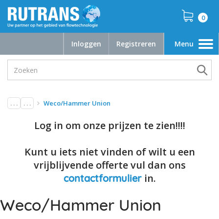
0
Inloggen
Registreren
Menu
Toggle
navigation
. . .
. . .
Weco/Hammer Union
Log in om onze prijzen te zien!!!!
Kunt u iets niet vinden of wilt u een
vrijblijvende offerte vul dan ons
in.
contactformulier
Weco/Hammer Union