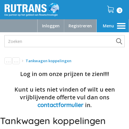
0
Inloggen
Registreren
Menu
Toggle
navigation
. . .
. . .
Tankwagen koppelingen
Log in om onze prijzen te zien!!!!
Kunt u iets niet vinden of wilt u een
vrijblijvende offerte vul dan ons
in.
contactformulier
Tankwagen koppelingen